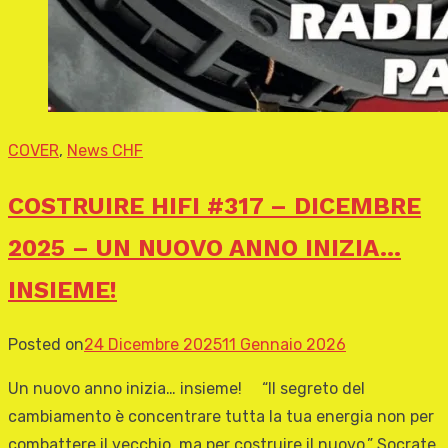
COVER
,
News CHF
COSTRUIRE HIFI #317 – DICEMBRE
2025 – UN NUOVO ANNO INIZIA…
INSIEME!
Posted on
24 Dicembre 2025
11 Gennaio 2026
Un nuovo anno inizia… insieme! “Il segreto del
cambiamento è concentrare tutta la tua energia non per
combattere il vecchio, ma per costruire il nuovo.” Socrate