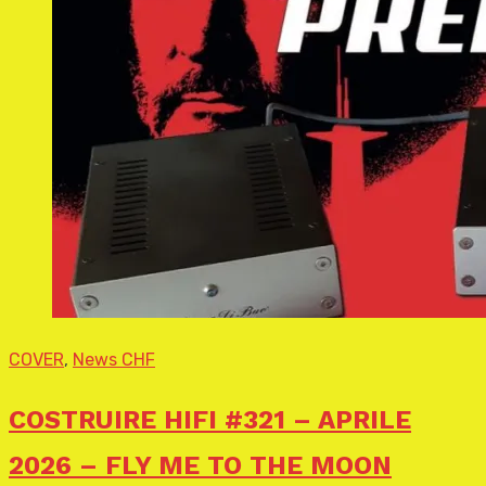
COVER
,
News CHF
COSTRUIRE HIFI #321 – APRILE
2026 – FLY ME TO THE MOON