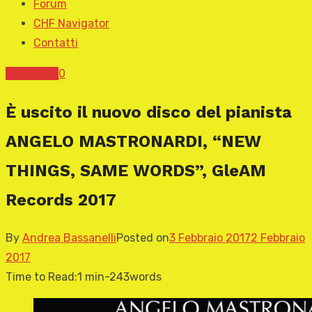
Forum
CHF Navigator
Contatti
News CHF
0
È uscito il nuovo disco del pianista
ANGELO MASTRONARDI, “NEW
THINGS, SAME WORDS”, GleAM
Records 2017
By
Andrea Bassanelli
Posted on
3 Febbraio 2017
2 Febbraio
2017
Time to Read:
1 min
-
243
words