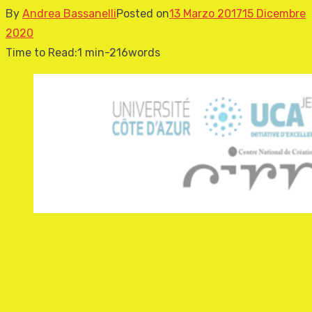
By
Andrea Bassanelli
Posted on
13 Marzo 2017
15 Dicembre
2020
Time to Read:
1 min
-
216
words