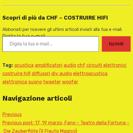
Scopri di più da CHF - COSTRUIRE HIFI
Abbonati per ricevere gli ultimi articoli inviati alla tua e-mail.
Digita la tua e-mail...
Iscriviti
Tag:
acustica
amplificatori
audio
chf
circuiti elettronici
costruire hifi
diffusori
diy audio
elettroacustica
elettronica
suono
tweeter
woofer
Navigazione articoli
Previous
Previous post:
17, 19 marzo, Fano – Teatro della Fortuna –
Die Zauberflöte (Il Flauto Magico)