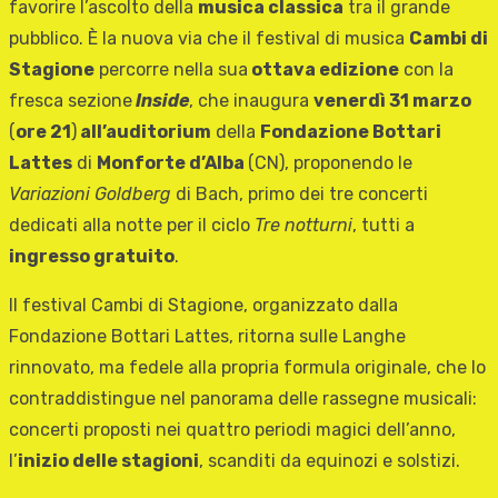
favorire l’ascolto della
musica classica
tra il grande
pubblico. È la nuova via che il festival di musica
Cambi di
Stagione
percorre nella sua
ottava edizione
con la
fresca sezione
Inside
, che inaugura
venerdì 31 marzo
(
ore 21
)
all’auditorium
della
Fondazione Bottari
Lattes
di
Monforte d’Alba
(CN), proponendo le
Variazioni Goldberg
di Bach, primo dei tre concerti
dedicati alla notte per il ciclo
Tre notturni
, tutti a
ingresso gratuito
.
Il festival Cambi di Stagione, organizzato dalla
Fondazione Bottari Lattes, ritorna sulle Langhe
rinnovato, ma fedele alla propria formula originale, che lo
contraddistingue nel panorama delle rassegne musicali:
concerti proposti nei quattro periodi magici dell’anno,
l’
inizio delle stagioni
, scanditi da equinozi e solstizi.