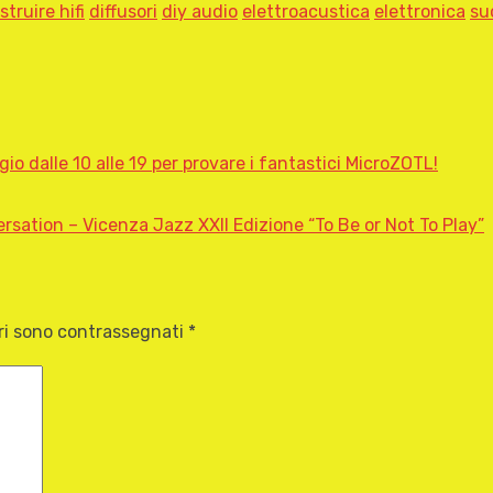
struire hifi
diffusori
diy audio
elettroacustica
elettronica
su
io dalle 10 alle 19 per provare i fantastici MicroZOTL!
sation – Vicenza Jazz XXII Edizione “To Be or Not To Play”
ori sono contrassegnati
*