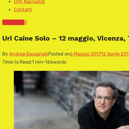
CHF Navigator
Contatti
News CHF
0
Uri Caine Solo – 12 maggio, Vicenza,
By
Andrea Bassanelli
Posted on
6 Maggio 2017
12 Aprile 201
Time to Read:
1 min
-
166
words