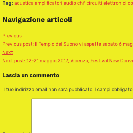
Tag:
acustica
amplificatori
audio
chf
circuiti elettronici
co
Navigazione articoli
Previous
Previous post:
Il Tempio del Suono vi aspetta sabato 6 magg
Next
Next post:
12-21 maggio 2017, Vicenza, Festival New Conver
Lascia un commento
Il tuo indirizzo email non sarà pubblicato.
I campi obbligat