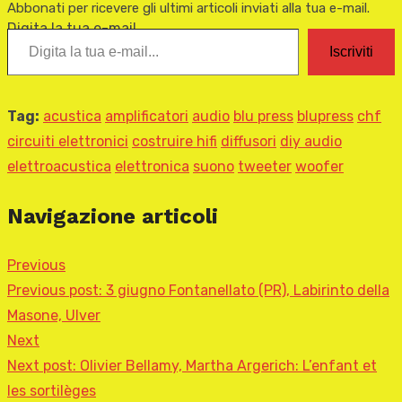
Abbonati per ricevere gli ultimi articoli inviati alla tua e-mail.
Digita la tua e-mail...
Iscriviti
Tag:
acustica
amplificatori
audio
blu press
blupress
chf
circuiti elettronici
costruire hifi
diffusori
diy audio
elettroacustica
elettronica
suono
tweeter
woofer
Navigazione articoli
Previous
Previous post:
3 giugno Fontanellato (PR), Labirinto della
Masone, Ulver
Next
Next post:
Olivier Bellamy, Martha Argerich: L’enfant et
les sortilèges