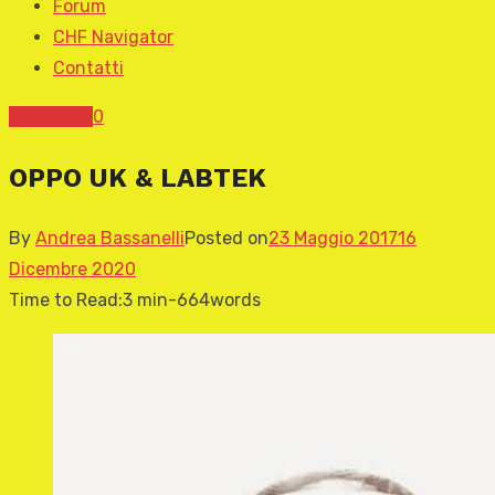
Forum
CHF Navigator
Contatti
News CHF
0
OPPO UK & LABTEK
By
Andrea Bassanelli
Posted on
23 Maggio 2017
16
Dicembre 2020
Time to Read:
3 min
-
664
words