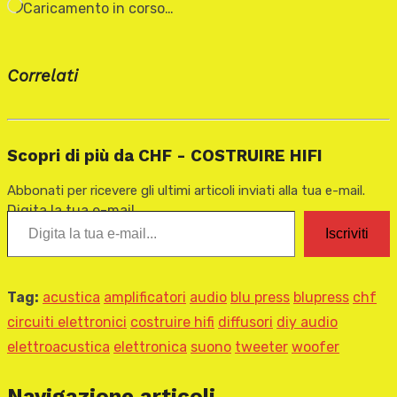
Caricamento in corso…
Correlati
Scopri di più da CHF - COSTRUIRE HIFI
Abbonati per ricevere gli ultimi articoli inviati alla tua e-mail.
Digita la tua e-mail...
Iscriviti
Tag:
acustica
amplificatori
audio
blu press
blupress
chf
circuiti elettronici
costruire hifi
diffusori
diy audio
elettroacustica
elettronica
suono
tweeter
woofer
Navigazione articoli