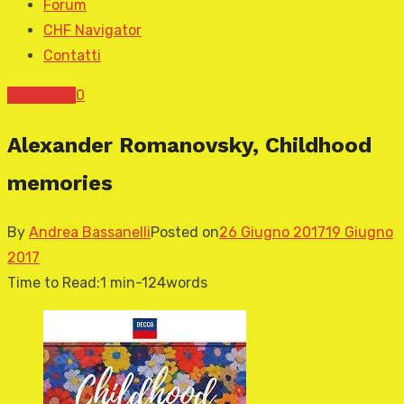
Forum
CHF Navigator
Contatti
News CHF
0
Alexander Romanovsky, Childhood
memories
By
Andrea Bassanelli
Posted on
26 Giugno 2017
19 Giugno
2017
Time to Read:
1 min
-
124
words