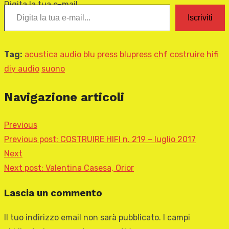
Digita la tua e-mail...
Iscriviti
Tag:
acustica
audio
blu press
blupress
chf
costruire hifi
diy audio
suono
Navigazione articoli
Previous
Previous post:
COSTRUIRE HIFI n. 219 – luglio 2017
Next
Next post:
Valentina Casesa, Orior
Lascia un commento
Il tuo indirizzo email non sarà pubblicato.
I campi