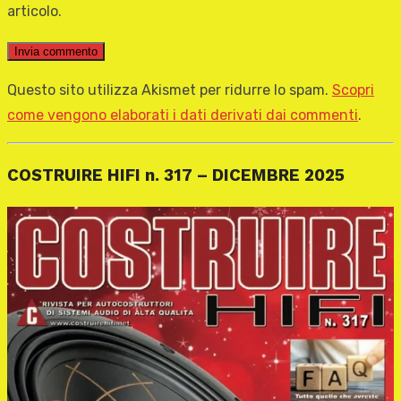
articolo.
Questo sito utilizza Akismet per ridurre lo spam.
Scopri
come vengono elaborati i dati derivati dai commenti
.
COSTRUIRE HIFI n. 317 – DICEMBRE 2025