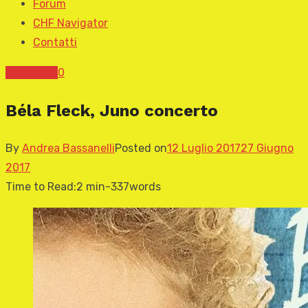
Forum
CHF Navigator
Contatti
News CHF
0
Béla Fleck, Juno concerto
By
Andrea Bassanelli
Posted on
12 Luglio 2017
27 Giugno
2017
Time to Read:
2 min
-
337
words