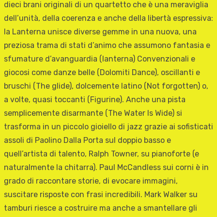
dieci brani originali di un quartetto che è una meraviglia
dell’unità, della coerenza e anche della libertà espressiva:
la Lanterna unisce diverse gemme in una nuova, una
preziosa trama di stati d’animo che assumono fantasia e
sfumature d’avanguardia (lanterna) Convenzionali e
giocosi come danze belle (Dolomiti Dance), oscillanti e
bruschi (The glide), dolcemente latino (Not forgotten) o,
a volte, quasi toccanti (Figurine). Anche una pista
semplicemente disarmante (The Water Is Wide) si
trasforma in un piccolo gioiello di jazz grazie ai sofisticati
assoli di Paolino Dalla Porta sul doppio basso e
quell’artista di talento, Ralph Towner, su pianoforte (e
naturalmente la chitarra). Paul McCandless sui corni è in
grado di raccontare storie, di evocare immagini,
suscitare risposte con frasi incredibili. Mark Walker su
tamburi riesce a costruire ma anche a smantellare gli