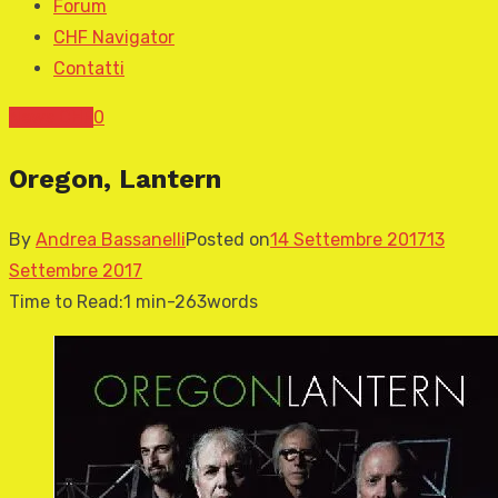
Forum
CHF Navigator
Contatti
News CHF
0
Oregon, Lantern
By
Andrea Bassanelli
Posted on
14 Settembre 2017
13
Settembre 2017
Time to Read:
1 min
-
263
words