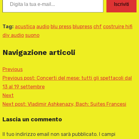
Iscriviti
Tag:
acustica
audio
blu press
blupress
chf
costruire hifi
diy audio
suono
Navigazione articoli
Previous
Previous post:
Concerti del mese: tutti gli spettacoli dal
13 al 19 settembre
Next
Next post:
Vladimir Ashkenazy, Bach: Suites Francesi
Lascia un commento
Il tuo indirizzo email non sarà pubblicato.
I campi