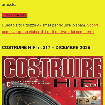
articolo.
Questo sito utilizza Akismet per ridurre lo spam.
Scopri
come vengono elaborati i dati derivati dai commenti
.
COSTRUIRE HIFI n. 317 – DICEMBRE 2025