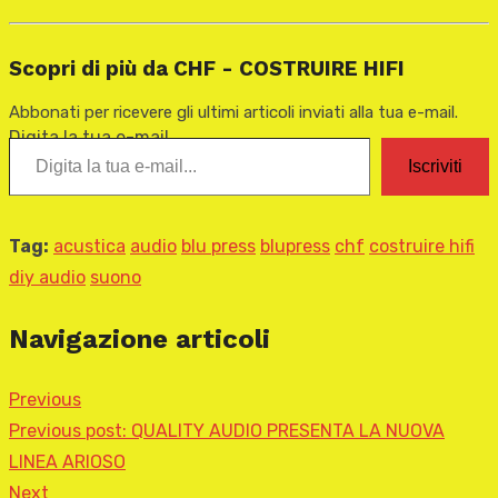
Scopri di più da CHF - COSTRUIRE HIFI
Abbonati per ricevere gli ultimi articoli inviati alla tua e-mail.
Digita la tua e-mail...
Iscriviti
Tag:
acustica
audio
blu press
blupress
chf
costruire hifi
diy audio
suono
Navigazione articoli
Previous
Previous post:
QUALITY AUDIO PRESENTA LA NUOVA
LINEA ARIOSO
Next