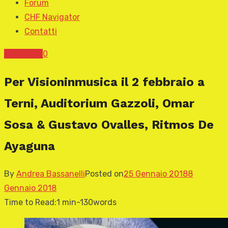
Forum
CHF Navigator
Contatti
News CHF
0
Per Visioninmusica il 2 febbraio a
Terni, Auditorium Gazzoli, Omar
Sosa & Gustavo Ovalles, Ritmos De
Ayaguna
By
Andrea Bassanelli
Posted on
25 Gennaio 2018
8
Gennaio 2018
Time to Read:
1 min
-
130
words