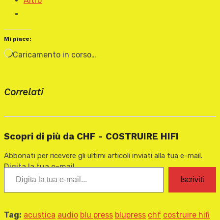
Altro
Mi piace:
Caricamento in corso…
Correlati
Scopri di più da CHF - COSTRUIRE HIFI
Abbonati per ricevere gli ultimi articoli inviati alla tua e-mail.
Digita la tua e-mail...
Iscriviti
Tag:
acustica
audio
blu press
blupress
chf
costruire hifi