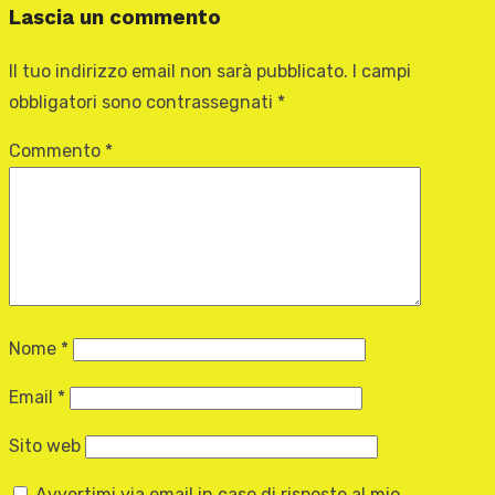
Lascia un commento
Il tuo indirizzo email non sarà pubblicato.
I campi
obbligatori sono contrassegnati
*
Commento
*
Nome
*
Email
*
Sito web
Avvertimi via email in caso di risposte al mio