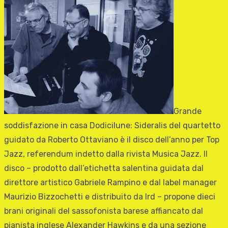
Grande
soddisfazione in casa Dodicilune: Sideralis del quartetto
guidato da Roberto Ottaviano è il disco dell’anno per Top
Jazz, referendum indetto dalla rivista Musica Jazz. Il
disco – prodotto dall’etichetta salentina guidata dal
direttore artistico Gabriele Rampino e dal label manager
Maurizio Bizzochetti e distribuito da Ird – propone dieci
brani originali del sassofonista barese affiancato dal
pianista inglese Alexander Hawkins e da una sezione