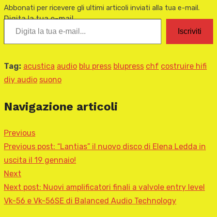
Abbonati per ricevere gli ultimi articoli inviati alla tua e-mail.
Digita la tua e-mail...
Iscriviti
Tag:
acustica
audio
blu press
blupress
chf
costruire hifi
diy audio
suono
Navigazione articoli
Previous
Previous post:
“Lantias” il nuovo disco di Elena Ledda in
uscita il 19 gennaio!
Next
Next post:
Nuovi amplificatori finali a valvole entry level
Vk-56 e Vk-56SE di Balanced Audio Technology