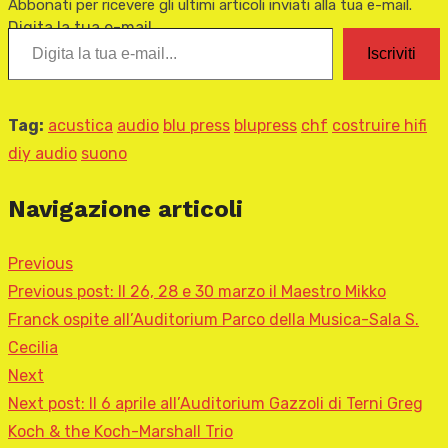
Abbonati per ricevere gli ultimi articoli inviati alla tua e-mail.
Digita la tua e-mail...
Iscriviti
Tag:
acustica
audio
blu press
blupress
chf
costruire hifi
diy audio
suono
Navigazione articoli
Previous
Previous post:
Il 26, 28 e 30 marzo il Maestro Mikko
Franck ospite all’Auditorium Parco della Musica-Sala S.
Cecilia
Next
Next post:
Il 6 aprile all’Auditorium Gazzoli di Terni Greg
Koch & the Koch-Marshall Trio