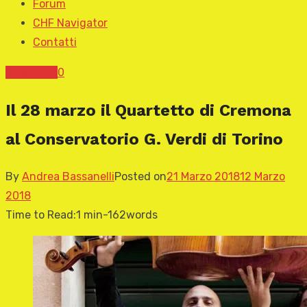
Forum
CHF Navigator
Contatti
News CHF
0
Il 28 marzo il Quartetto di Cremona
al Conservatorio G. Verdi di Torino
By
Andrea Bassanelli
Posted on
21 Marzo 2018
12 Marzo
2018
Time to Read:
1 min
-
162
words