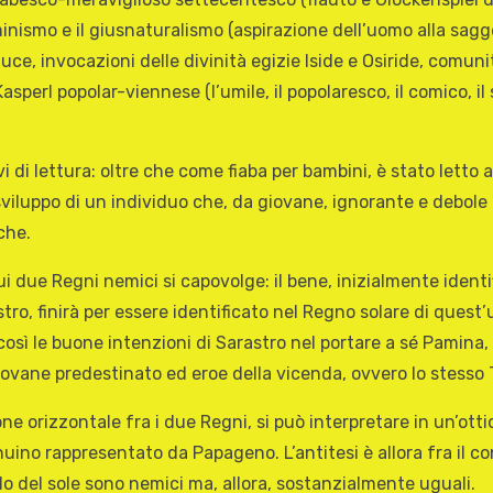
inismo e il giusnaturalismo (aspirazione dell’uomo alla sagge
 luce, invocazioni delle divinità egizie Iside e Osiride, comun
Kasperl popolar-viennese (l’umile, il popolaresco, il comico, il
avi di lettura: oltre che come fiaba per bambini, è stato le
viluppo di un individuo che, da giovane, ignorante e debole
che.
i due Regni nemici si capovolge: il bene, inizialmente identi
tro, finirà per essere identificato nel Regno solare di ques
osì le buone intenzioni di Sarastro nel portare a sé Pamina,
iovane predestinato ed eroe della vicenda, ovvero lo stesso
e orizzontale fra i due Regni, si può interpretare in un’ottic
nuino rappresentato da Papageno. L’antitesi è allora fra il c
lo del sole sono nemici ma, allora, sostanzialmente uguali.