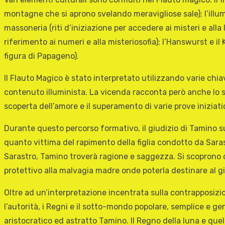
montagne che si aprono svelando meravigliose sale); l’illum
massoneria (riti d’iniziazione per accedere ai misteri e alla
riferimento ai numeri e alla misteriosofia); l’Hanswurst e il 
figura di Papageno).
Il Flauto Magico è stato interpretato utilizzando varie chi
contenuto illuminista. La vicenda racconta però anche lo s
scoperta dell’amore e il superamento di varie prove iniziati
Durante questo percorso formativo, il giudizio di Tamino su
quanto vittima del rapimento della figlia condotto da Saras
Sarastro, Tamino troverà ragione e saggezza. Si scoprono c
protettivo alla malvagia madre onde poterla destinare al g
Oltre ad un’interpretazione incentrata sulla contrapposizion
l’autorità, i Regni e il sotto-mondo popolare, semplice e ge
aristocratico ed astratto Tamino. Il Regno della luna e quel