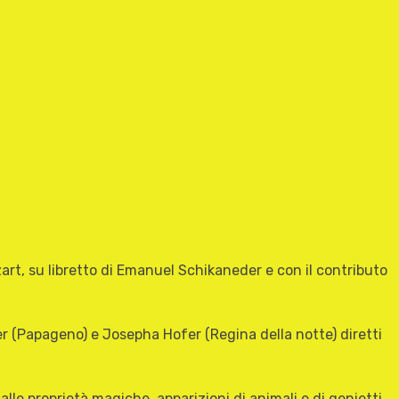
art, su libretto di Emanuel Schikaneder e con il contributo
r (Papageno) e Josepha Hofer (Regina della notte) diretti
lle proprietà magiche, apparizioni di animali e di genietti,