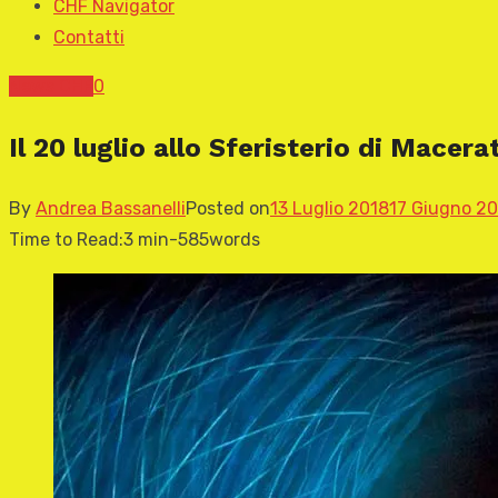
CHF Navigator
Contatti
News CHF
0
Il 20 luglio allo Sferisterio di Macer
By
Andrea Bassanelli
Posted on
13 Luglio 2018
17 Giugno 2
Time to Read:
3 min
-
585
words