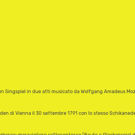
 è un Singspiel in due atti musicato da Wolfgang Amadeus Moz
en di Vienna il 30 settembre 1791 con lo stesso Schikanede
 fiabesco-meraviglioso settecentesco (flauto e Glockenspiel da