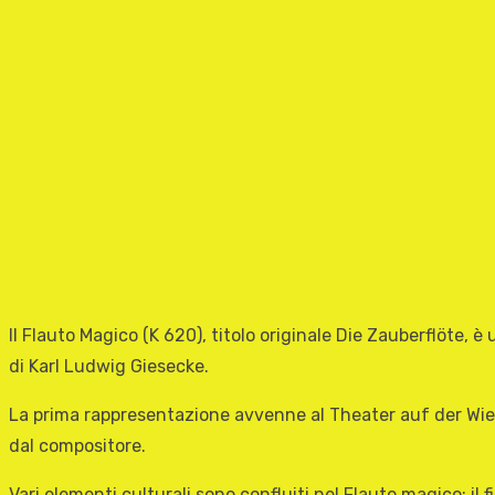
Il Flauto Magico (K 620), titolo originale Die Zauberflöte,
di Karl Ludwig Giesecke.
La prima rappresentazione avvenne al Theater auf der Wied
dal compositore.
Vari elementi culturali sono confluiti nel Flauto magico: il