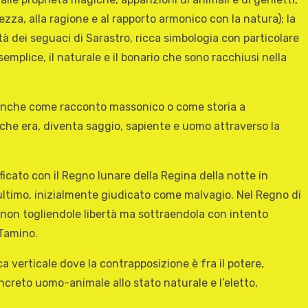
zza, alla ragione e al rapporto armonico con la natura); la
ità dei seguaci di Sarastro, ricca simbologia con particolare
 semplice, il naturale e il bonario che sono racchiusi nella
tto anche come racconto massonico o come storia a
 che era, diventa saggio, sapiente e uomo attraverso la
ficato con il Regno lunare della Regina della notte in
t’ultimo, inizialmente giudicato come malvagio. Nel Regno di
 non togliendole libertà ma sottraendola con intento
 Tamino.
a verticale dove la contrapposizione è fra il potere,
oncreto uomo-animale allo stato naturale e l’eletto,