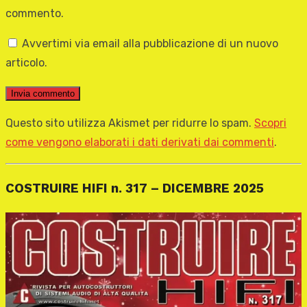
commento.
Avvertimi via email alla pubblicazione di un nuovo
articolo.
Questo sito utilizza Akismet per ridurre lo spam.
Scopri
come vengono elaborati i dati derivati dai commenti
.
COSTRUIRE HIFI n. 317 – DICEMBRE 2025