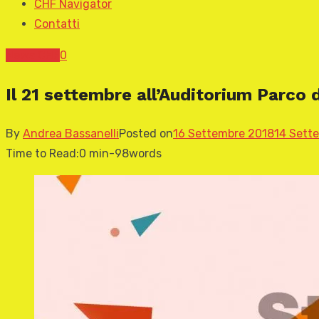
CHF Navigator
Contatti
News CHF
0
Il 21 settembre all’Auditorium Parco 
By
Andrea Bassanelli
Posted on
16 Settembre 2018
14 Sett
Time to Read:
0 min
-
98
words