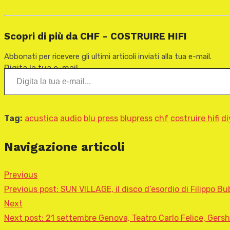
Scopri di più da CHF - COSTRUIRE HIFI
Abbonati per ricevere gli ultimi articoli inviati alla tua e-mail.
Digita la tua e-mail...
Tag:
acustica
audio
blu press
blupress
chf
costruire hifi
di
Navigazione articoli
Previous
Previous post:
SUN VILLAGE, il disco d’esordio di Filippo Bu
Next
Next post:
21 settembre Genova, Teatro Carlo Felice, Gers