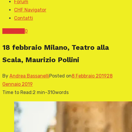
Forum
CHF Navigator
Contatti
News CHF
0
18 febbraio Milano, Teatro alla
Scala, Maurizio Pollini
By
Andrea Bassanelli
Posted on
8 Febbraio 2019
28
Gennaio 2019
Time to Read:
2 min
-
310
words