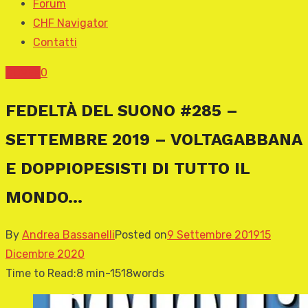
Forum
CHF Navigator
Contatti
COVER
0
FEDELTÀ DEL SUONO #285 –
SETTEMBRE 2019 – VOLTAGABBANA
E DOPPIOPESISTI DI TUTTO IL
MONDO…
By
Andrea Bassanelli
Posted on
9 Settembre 2019
15
Dicembre 2020
Time to Read:
8 min
-
1518
words