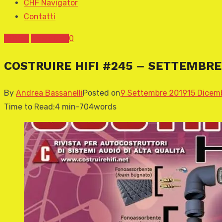
CHF Navigator
Contatti
COVER
News CHF
0
COSTRUIRE HIFI #245 – SETTEMBRE
By
Andrea Bassanelli
Posted on
9 Settembre 2019
15 Dicem
Time to Read:
4 min
-
704
words