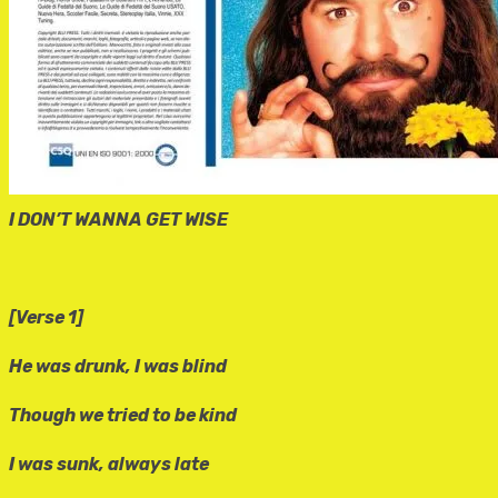
I DON’T WANNA GET WISE
[Verse 1]
He was drunk, I was blind
Though we tried to be kind
I was sunk, always late