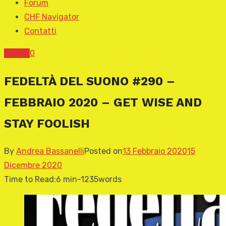
Forum
CHF Navigator
Contatti
COVER
0
FEDELTÀ DEL SUONO #290 –
FEBBRAIO 2020 – GET WISE AND
STAY FOOLISH
By
Andrea Bassanelli
Posted on
13 Febbraio 2020
15
Dicembre 2020
Time to Read:
6 min
-
1235
words