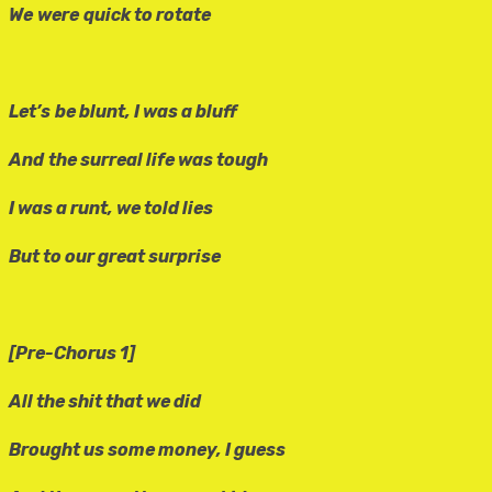
We
were
quick to rotate
Let’s
be blunt, I was a bluff
And
the surreal life was tough
I was a runt, we told lies
But to our great surprise
[Pre-Chorus 1]
All the shit that we did
Brought us some money, I guess