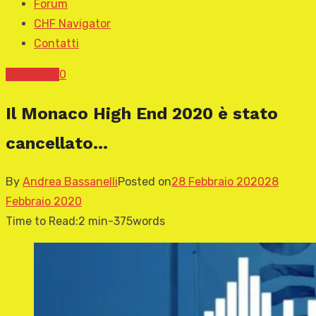
Forum
CHF Navigator
Contatti
News CHF
0
Il Monaco High End 2020 è stato
cancellato…
By
Andrea Bassanelli
Posted on
28 Febbraio 2020
28
Febbraio 2020
Time to Read:
2 min
-
375
words