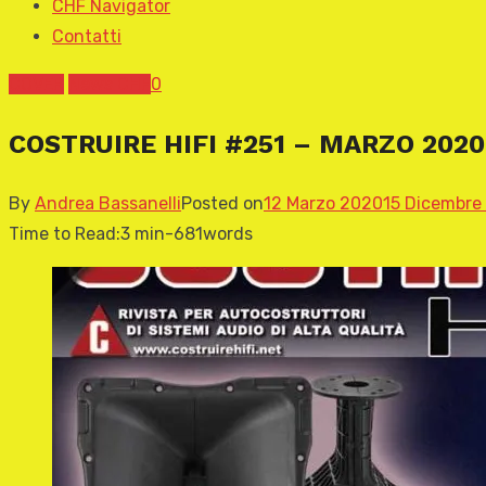
CHF Navigator
Contatti
COVER
News CHF
0
COSTRUIRE HIFI #251 – MARZO 202
By
Andrea Bassanelli
Posted on
12 Marzo 2020
15 Dicembre
Time to Read:
3 min
-
681
words