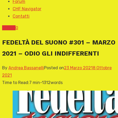
Forum
CHF Navigator
Contatti
COVER
0
FEDELTÀ DEL SUONO #301 – MARZO
2021 – ODIO GLI INDIFFERENTI
By
Andrea Bassanelli
Posted on
23 Marzo 2021
8 Ottobre
2021
Time to Read:
7 min
-
1312
words