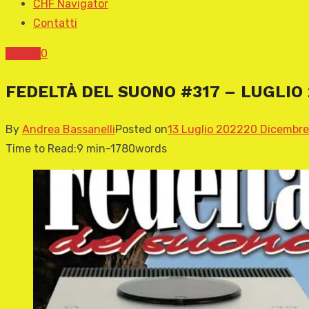
CHF Navigator
Contatti
COVER
0
FEDELTÀ DEL SUONO #317 – LUGLIO 
By
Andrea Bassanelli
Posted on
13 Luglio 2022
20 Dicembr
Time to Read:
9 min
-
1780
words