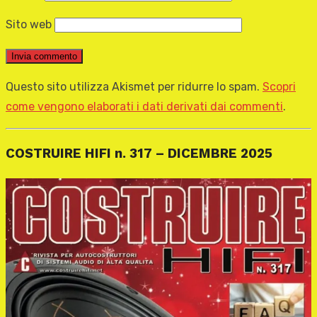
Sito web
Questo sito utilizza Akismet per ridurre lo spam.
Scopri
come vengono elaborati i dati derivati dai commenti
.
COSTRUIRE HIFI n. 317 – DICEMBRE 2025