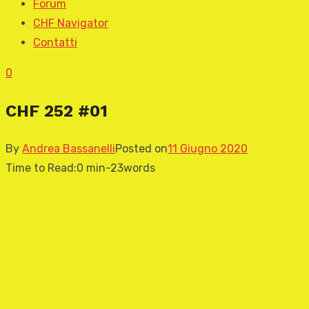
Forum
CHF Navigator
Contatti
0
CHF 252 #01
By
Andrea Bassanelli
Posted on
11 Giugno 2020
Time to Read:
0 min
-
23
words