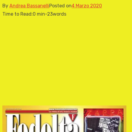
By
Andrea Bassanelli
Posted on
4 Marzo 2020
Time to Read:
0 min
-
23
words