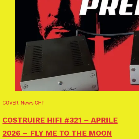
COVER
,
News CHF
COSTRUIRE HIFI #321 – APRILE
2026 – FLY ME TO THE MOON