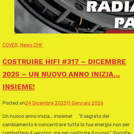
COVER
,
News CHF
COSTRUIRE HIFI #317 – DICEMBRE
2025 – UN NUOVO ANNO INIZIA…
INSIEME!
Posted on
24 Dicembre 2025
11 Gennaio 2026
Un nuovo anno inizia… insieme! “Il segreto del
cambiamento è concentrare tutta la tua energia non per
combattere il vecchio, ma per costruire il nuovo.” Socrate