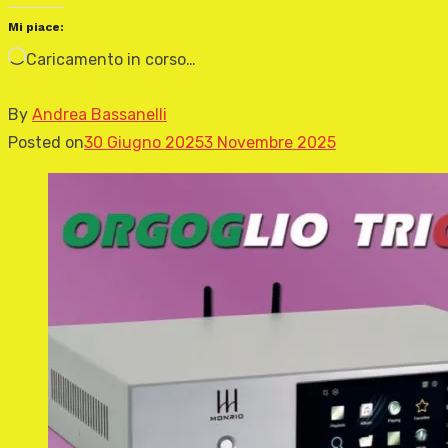
Mi piace:
Caricamento in corso…
By
Andrea Bassanelli
Posted on
30 Giugno 2025
3 Novembre 2025