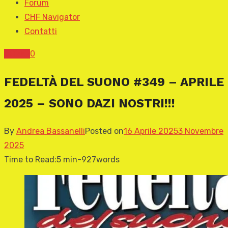
Forum
CHF Navigator
Contatti
COVER
0
FEDELTÀ DEL SUONO #349 – APRILE
2025 – SONO DAZI NOSTRI!!!
By
Andrea Bassanelli
Posted on
16 Aprile 2025
3 Novembre
2025
Time to Read:
5 min
-
927
words