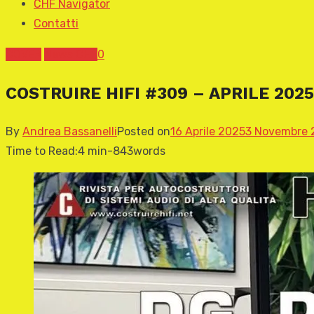
CHF Navigator
Contatti
COVER
News CHF
0
COSTRUIRE HIFI #309 – APRILE 2025
By
Andrea Bassanelli
Posted on
16 Aprile 2025
3 Novembre 
Time to Read:
4 min
-
843
words