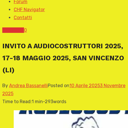
Forum
CHF Navigator
Contatti
News CHF
0
INVITO A AUDIOCOSTRUTTORI 2025,
17-18 MAGGIO 2025, SAN VINCENZO
(LI)
By
Andrea Bassanelli
Posted on
10 Aprile 2025
3 Novembre
2025
Time to Read:
1 min
-
293
words