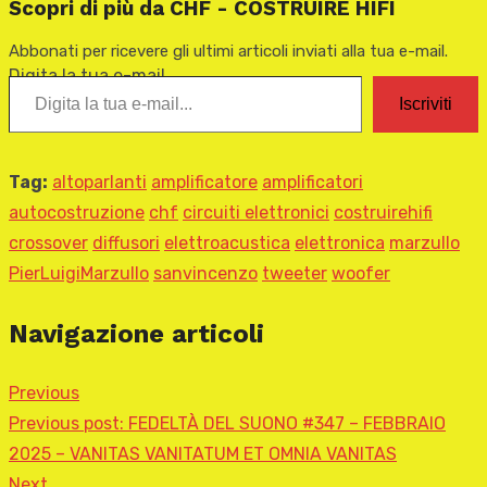
Scopri di più da CHF - COSTRUIRE HIFI
Abbonati per ricevere gli ultimi articoli inviati alla tua e-mail.
Digita la tua e-mail...
Iscriviti
Tag:
altoparlanti
amplificatore
amplificatori
autocostruzione
chf
circuiti elettronici
costruirehifi
crossover
diffusori
elettroacustica
elettronica
marzullo
PierLuigiMarzullo
sanvincenzo
tweeter
woofer
Navigazione articoli
Previous
Previous post:
FEDELTÀ DEL SUONO #347 – FEBBRAIO
2025 – VANITAS VANITATUM ET OMNIA VANITAS
Next