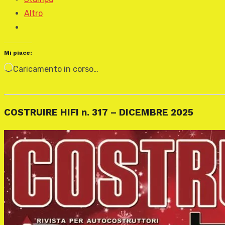
Altro
Mi piace:
Caricamento in corso…
COSTRUIRE HIFI n. 317 – DICEMBRE 2025