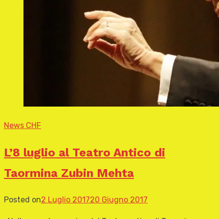
News CHF
L’8 luglio al Teatro Antico di
Taormina Zubin Mehta
Posted on
2 Luglio 2017
20 Giugno 2017