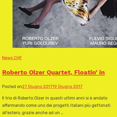
News CHF
Roberto Olzer Quartet, Floatin’ in
Posted on
27 Giugno 2017
19 Giugno 2017
Il trio di Roberto Olzer in questi ultimi anni si è andato
affermando come uno dei progetti italiani più gettonati
all’estero, grazie anche ad un …