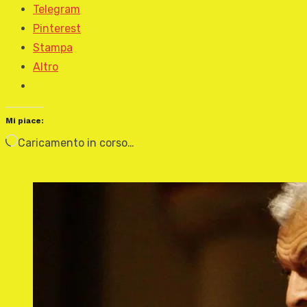
Telegram
Pinterest
Stampa
Altro
Mi piace:
Caricamento in corso…