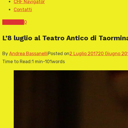
CHF Navigator
Contatti
News CHF
0
L’8 luglio al Teatro Antico di Taormi
By
Andrea Bassanelli
Posted on
2 Luglio 2017
20 Giugno 20
Time to Read:
1 min
-
101
words