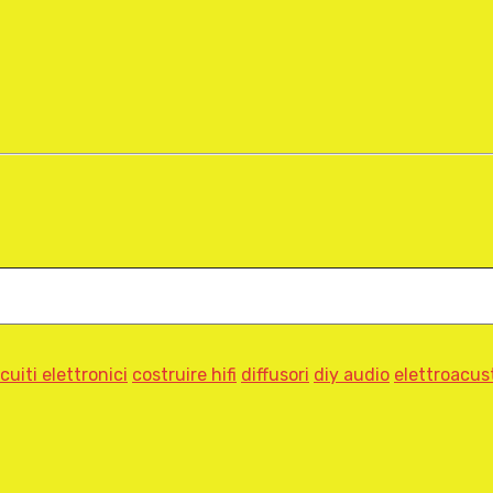
rcuiti elettronici
costruire hifi
diffusori
diy audio
elettroacus