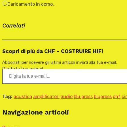
Caricamento in corso…
Correlati
Scopri di più da CHF - COSTRUIRE HIFI
Abbonati per ricevere gli ultimi articoli inviati alla tua e-mail.
Digita la tua e-mail...
Tag:
acustica
amplificatori
audio
blu press
blupress
chf
ci
Navigazione articoli