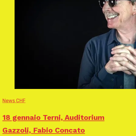
News CHF
18 gennaio Terni, Auditorium
Gazzoli, Fabio Concato