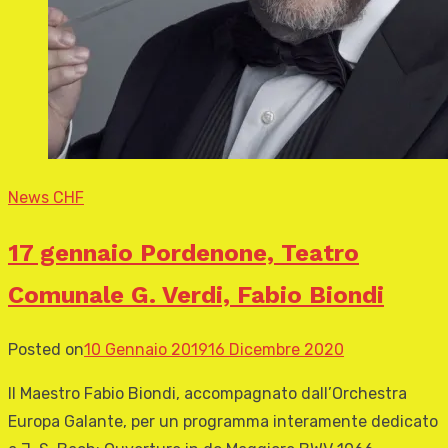
News CHF
17 gennaio Pordenone, Teatro
Comunale G. Verdi, Fabio Biondi
Posted on
10 Gennaio 2019
16 Dicembre 2020
Il Maestro Fabio Biondi, accompagnato dall’Orchestra
Europa Galante, per un programma interamente dedicato