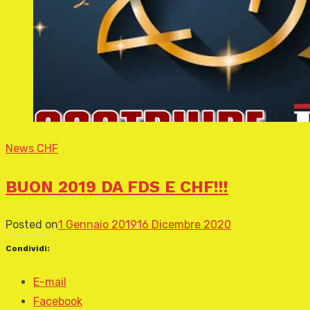
News CHF
BUON 2019 DA FDS E CHF!!!
Posted on
1 Gennaio 2019
16 Dicembre 2020
Condividi:
E-mail
Facebook