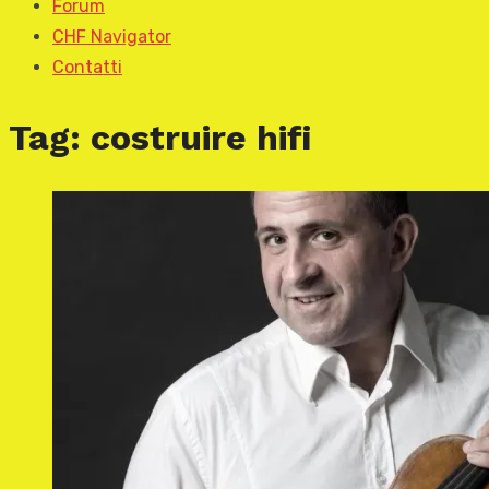
Forum
CHF Navigator
Contatti
Tag:
costruire hifi