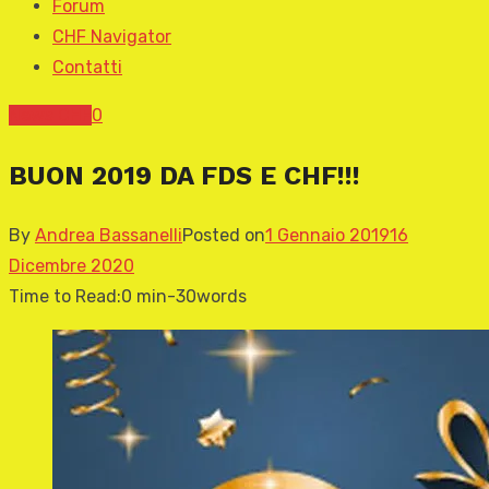
Forum
CHF Navigator
Contatti
News CHF
0
BUON 2019 DA FDS E CHF!!!
By
Andrea Bassanelli
Posted on
1 Gennaio 2019
16
Dicembre 2020
Time to Read:
0 min
-
30
words