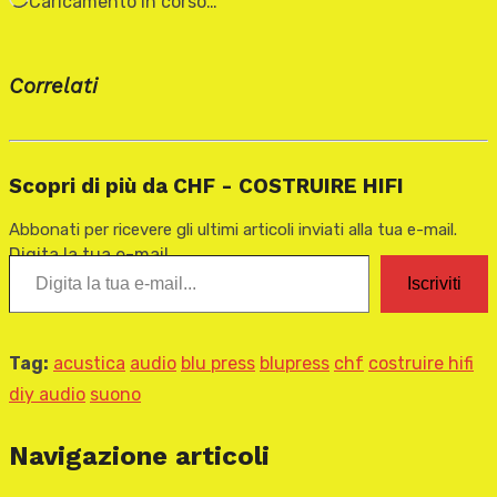
Caricamento in corso…
Correlati
Scopri di più da CHF - COSTRUIRE HIFI
Abbonati per ricevere gli ultimi articoli inviati alla tua e-mail.
Digita la tua e-mail...
Iscriviti
Tag:
acustica
audio
blu press
blupress
chf
costruire hifi
diy audio
suono
Navigazione articoli