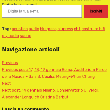
Digita la tua e-mail...
Iscriviti
Tag:
acustica
audio
blu press
blupress
chf
costruire hifi
diy audio
suono
Navigazione articoli
Previous
Previous post:
17, 18, 19 gennaio Roma, Auditorium Parco
della Musica – Sala S. Cecilia, Myung-Whun Chung
Next
Next post:
14 gennaio Milano, Conservatorio G. Verdi,
Alexander Lonquich Cristina Barbuti
Lascia un commento