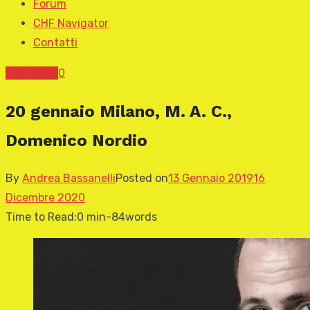
Forum
CHF Navigator
Contatti
News CHF
0
20 gennaio Milano, M. A. C.,
Domenico Nordio
By
Andrea Bassanelli
Posted on
13 Gennaio 2019
16
Dicembre 2020
Time to Read:
0 min
-
84
words