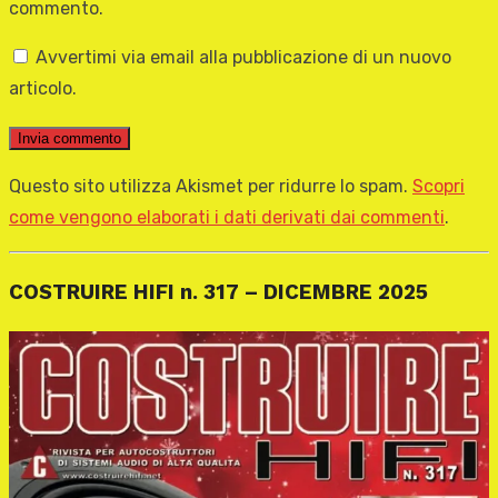
commento.
Avvertimi via email alla pubblicazione di un nuovo
articolo.
Questo sito utilizza Akismet per ridurre lo spam.
Scopri
come vengono elaborati i dati derivati dai commenti
.
COSTRUIRE HIFI n. 317 – DICEMBRE 2025