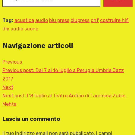
Tag:
acustica
audio
blu press
blupress
chf
costruire hifi
diy audio
suono
Navigazione articoli
Previous
Previous post:
Dal 7 al 16 luglio a Perugia Umbria Jazz
2017
Next
Next post:
L’8 luglio al Teatro Antico di Taormina Zubin
Mehta
Lascia un commento
Il tuo indirizzo email non sarà pubblicato.
I campi