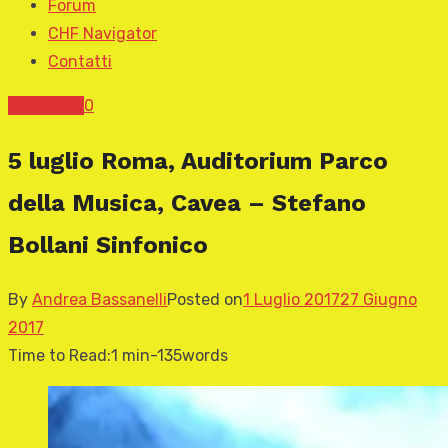
Forum
CHF Navigator
Contatti
News CHF
0
5 luglio Roma, Auditorium Parco
della Musica, Cavea – Stefano
Bollani Sinfonico
By
Andrea Bassanelli
Posted on
1 Luglio 2017
27 Giugno
2017
Time to Read:
1 min
-
135
words