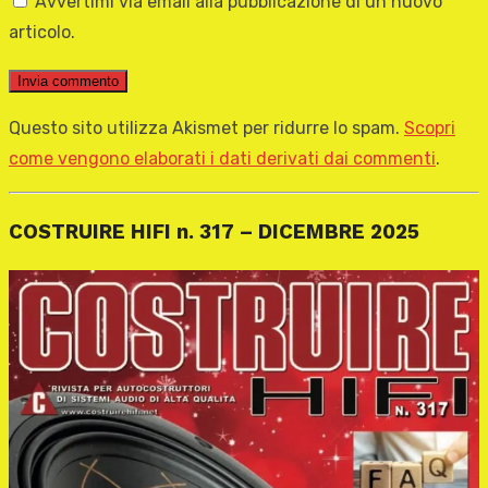
Avvertimi via email alla pubblicazione di un nuovo
articolo.
Questo sito utilizza Akismet per ridurre lo spam.
Scopri
come vengono elaborati i dati derivati dai commenti
.
COSTRUIRE HIFI n. 317 – DICEMBRE 2025