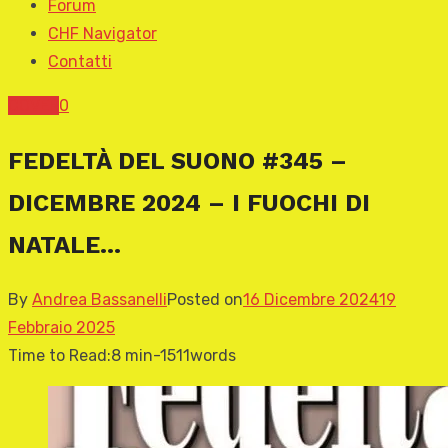
Forum
CHF Navigator
Contatti
COVER
0
FEDELTÀ DEL SUONO #345 –
DICEMBRE 2024 – I FUOCHI DI
NATALE…
By
Andrea Bassanelli
Posted on
16 Dicembre 2024
19
Febbraio 2025
Time to Read:
8 min
-
1511
words