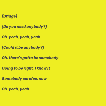
[Bridge]
(Do you need anybody?)
Oh, yeah, yeah, yeah
(Could it be anybody?)
Oh, there’s gotta be somebody
Going to be right, I know it
Somebody carefee, now
Oh, yeah, yeah