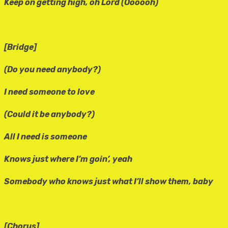
Keep on getting high, oh Lord (Oooooh)
[Bridge]
(Do you need anybody?)
I need someone to love
(Could it be anybody?)
All I need is someone
Knows just where I’m goin’, yeah
Somebody who knows just what I’ll show them, baby
[Chorus]