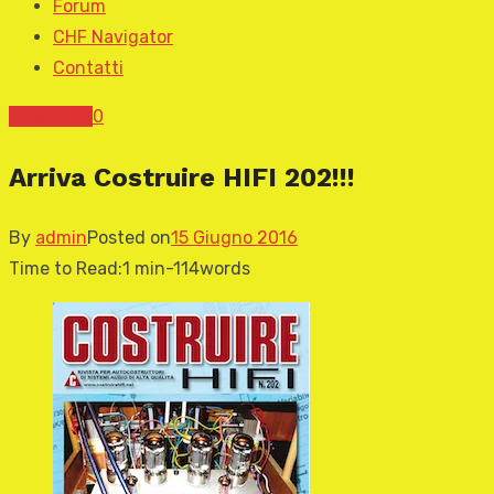
Forum
CHF Navigator
Contatti
News CHF
0
Arriva Costruire HIFI 202!!!
By
admin
Posted on
15 Giugno 2016
Time to Read:
1 min
-
114
words