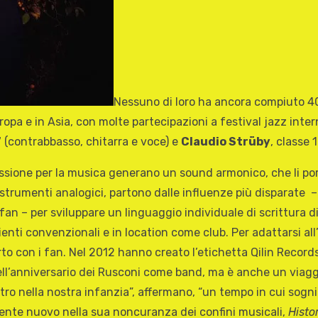
Nessuno di loro ha ancora compiuto 40
opa e in Asia, con molte partecipazioni a festival jazz inter
7 (contrabbasso, chitarra e voce) e
Claudio Strüby
, classe 
 passione per la musica generano un sound armonico, che li 
trumenti analogici, partono dalle influenze più disparate – 
an – per sviluppare un linguaggio individuale di scrittura di
enti convenzionali e in location come club. Per adattarsi all
con i fan. Nel 2012 hanno creato l’etichetta Qilin Records e 
dell’anniversario dei Rusconi come band, ma è anche un viag
ro nella nostra infanzia”, affermano, “un tempo in cui sogni 
mente nuovo nella sua noncuranza dei confini musicali,
Histo