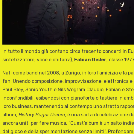
in tutto il mondo già contano circa trecento concerti in Eur
sintetizzatore, voce e chitarra),
Fabian Gisler
, classe 197
Nati come band nel 2008, a Zurigo, in loro l’amicizia e la
fan. Unendo composizione, improvvisazione, elettronica e s
Paul Bley, Sonic Youth e Nils Wogram Claudio, Fabian e Stef
inconfondibili, esibendosi con pianoforte o tastiere in ambi
loro business, mantenendo al contempo uno stretto rapporto 
album,
History Sugar Dream
, è una sorta di celebrazione 
ancora uniti per fare musica. “Quest’album è un salto indiet
del gioco e della sperimentazione senza limiti”. Profonda