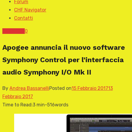
Forum
CHF Navigator
Contatti
News CHF
0
Apogee annuncia il nuovo software
Symphony Control per l’interfaccia
audio Symphony I/O Mk II
By
Andrea Bassanelli
Posted on
15 Febbraio 2017
13
Febbraio 2017
Time to Read:
3 min
-
516
words