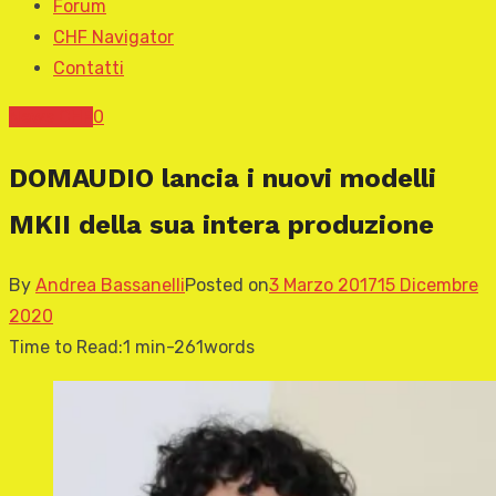
Forum
CHF Navigator
Contatti
News CHF
0
DOMAUDIO lancia i nuovi modelli
MKII della sua intera produzione
By
Andrea Bassanelli
Posted on
3 Marzo 2017
15 Dicembre
2020
Time to Read:
1 min
-
261
words