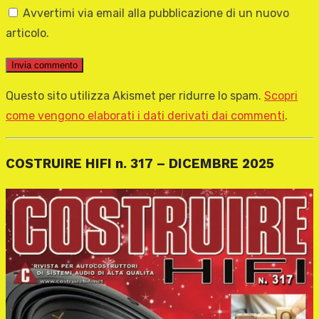
Avvertimi via email alla pubblicazione di un nuovo
articolo.
Questo sito utilizza Akismet per ridurre lo spam.
Scopri
come vengono elaborati i dati derivati dai commenti
.
COSTRUIRE HIFI n. 317 – DICEMBRE 2025