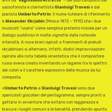
anni da “
Vaghissimo Ritratto
” – del duo composto dal
sassofonista e clarinettista
Gianluigi Trovesi
e dal
pianista
Umberto Petrin
. Il nume tutelare di riferimento
è
Alexander Skrjabin
(Mosca 1872 – 1915) che i due
musicisti “usano” come semplice pretesto iniziale per un
dialogo suddiviso in molte vignette dalla notevole
intensità. A nove brani ispirati a frammenti di preludi
skrjabiniani si alternano, infatti, dodici improvvisazioni
ispirate alla nota tabella sinestetica che il compositore
russo aveva creato inventando un legame tra lo spettro
dei colori e il carattere espressivo della musica da lui
composta.
«
Umberto Petrin
e
Gianluigi Trovesi
sono due
spericolati giocolieri del pentagramma, sempre pronti a
gettarsi in avventure che evitano con leggerezza e
bravura i luoghi comuni e le banalità, prendendo spunto