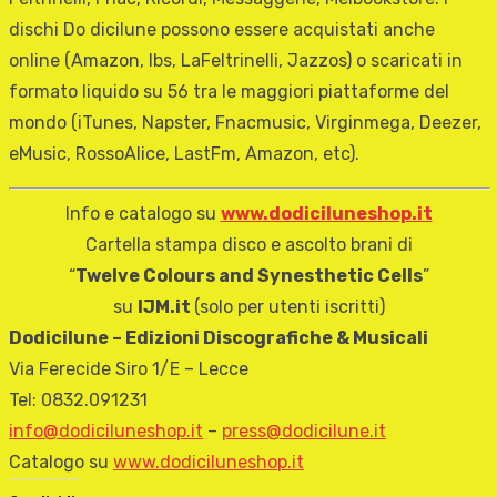
dischi Do dicilune possono essere acquistati anche
online (Amazon, Ibs, LaFeltrinelli, Jazzos) o scaricati in
formato liquido su 56 tra le maggiori piattaforme del
mondo (iTunes, Napster, Fnacmusic, Virginmega, Deezer,
eMusic, RossoAlice, LastFm, Amazon, etc).
Info e catalogo su
www.dodiciluneshop.it
Cartella stampa disco e ascolto brani di
“
Twelve Colours and Synesthetic Cells
”
su
IJM.it
(solo per utenti iscritti)
Dodicilune – Edizioni Discografiche & Musicali
Via Ferecide Siro 1/E – Lecce
Tel: 0832.091231
info@dodiciluneshop.it
–
press@dodicilune.it
Catalogo su
www.dodiciluneshop.it