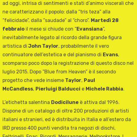
ad oggi, intrisa di sentimenti e stati d’animo viscerali che
ne caratterizzano il popolo: dalla “tris teza” alla
“felicidade”, dalla “saudade” al “choro”.
Martedì 28
febbraio
il mese si chiude con “
Evansiana
”,
inevitabilmente legato al ricordo della grande figura
artistica di
John Taylor
, probabilmente il vero
continuatore dell’estetica e del pianismo di
Evans
,
scomparso poco dopo la registrazione di questo disco nel
luglio 2015. Dopo “Blue from Heaven” è il secondo
progetto che vede insieme
Taylor
,
Paul
McCandless
,
Pierluigi Balducci
e
Michele Rabbia
.
L’etichetta salentina
Dodicilune
è attiva dal 1996.
Dispone di un catalogo di oltre 200 produzioni di artisti
italiani e stranieri, ed è distribuita in Italia e all’estero da
IRD presso 400 punti vendita tra negozi di dischi,
Feltrinelli, Fnac, Ricordi, Messaggerie, Melbookstore. I