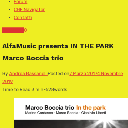
Forum
CHF Navigator
Contatti
News CHF
0
AlfaMusic presenta IN THE PARK
Marco Boccia trio
By
Andrea Bassanelli
Posted on
7 Marzo 2017
4 Novembre
2019
Time to Read:
3 min
-
528
words