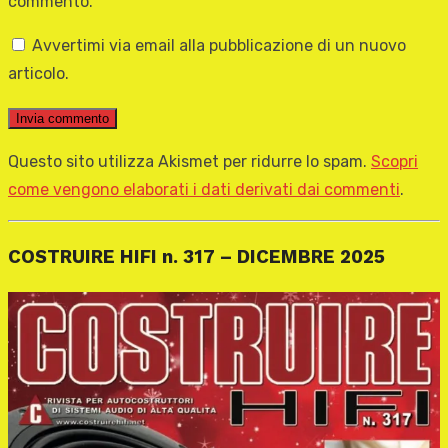
commento.
Avvertimi via email alla pubblicazione di un nuovo
articolo.
Questo sito utilizza Akismet per ridurre lo spam.
Scopri
come vengono elaborati i dati derivati dai commenti
.
COSTRUIRE HIFI n. 317 – DICEMBRE 2025