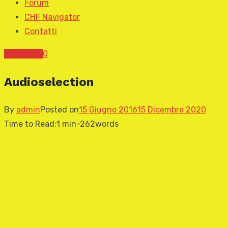
Forum
CHF Navigator
Contatti
News CHF
0
Audioselection
By
admin
Posted on
15 Giugno 2016
15 Dicembre 2020
Time to Read:
1 min
-
262
words