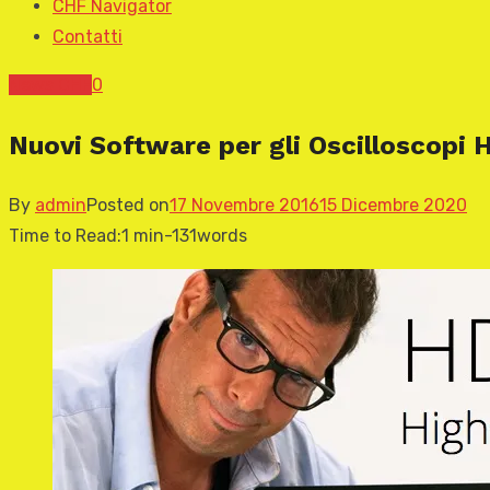
CHF Navigator
Contatti
News CHF
0
Nuovi Software per gli Oscilloscop
By
admin
Posted on
17 Novembre 2016
15 Dicembre 2020
Time to Read:
1 min
-
131
words