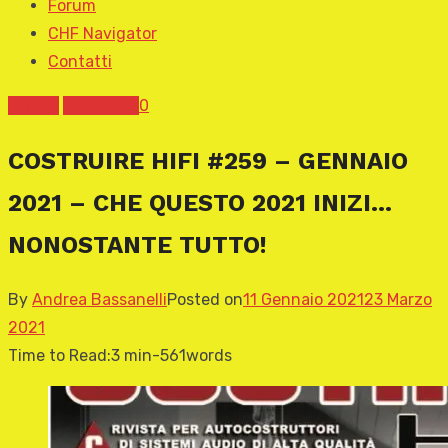
Forum
CHF Navigator
Contatti
COVER
News CHF
0
COSTRUIRE HIFI #259 – GENNAIO
2021 – CHE QUESTO 2021 INIZI…
NONOSTANTE TUTTO!
By
Andrea Bassanelli
Posted on
11 Gennaio 2021
23 Marzo
2021
Time to Read:
3 min
-
561
words