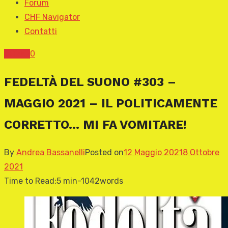
Forum
CHF Navigator
Contatti
COVER
0
FEDELTÀ DEL SUONO #303 –
MAGGIO 2021 – IL POLITICAMENTE
CORRETTO… MI FA VOMITARE!
By
Andrea Bassanelli
Posted on
12 Maggio 2021
8 Ottobre
2021
Time to Read:
5 min
-
1042
words