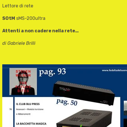
Lettore di rete
SOtM
sMS-200ultra
Attenti a non cadere nella rete…
di Gabriele Brilli